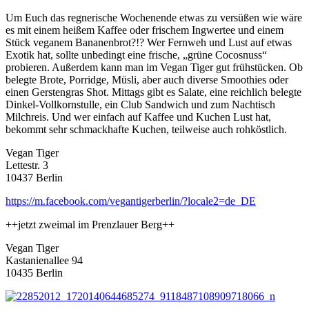
Um Euch das regnerische Wochenende etwas zu versüßen wie wäre
es mit einem heißem Kaffee oder frischem Ingwertee und einem
Stück veganem Bananenbrot?!? Wer Fernweh und Lust auf etwas
Exotik hat, sollte unbedingt eine frische, „grüne Cocosnuss“
probieren. Außerdem kann man im Vegan Tiger gut frühstücken. Ob
belegte Brote, Porridge, Müsli, aber auch diverse Smoothies oder
einen Gerstengras Shot. Mittags gibt es Salate, eine reichlich belegt
e
Dinkel-Vollkornstulle, ein Club Sandwich und zum Nachtisch
Milchreis. Und wer einfach auf Kaffee und Kuchen Lust hat,
bekommt sehr schmackhafte Kuchen, teilweise auch rohköstlich.
Vegan Tiger
Lettestr. 3
10437 Berlin
https://m.facebook.com/vegantigerberlin/?locale2=de_DE
++jetzt zweimal im Prenzlauer Berg++
Vegan Tiger
Kastanienallee 94
10435 Berlin