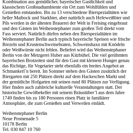
Kombination aus gemütlicher, bayerischer Gastlichkeit und
klassischem Großstadtambiente ein Ort zum Wohlfühlen und
Genießen entstanden. Bis zu 13 verschiedene Bierspezialitäten wie
heller Maibock und Starkbier, aber natürlich auch Hefeweißbier und
Pils werden in der ältesten Brauerei der Welt in Freising eingebraut
und den Gästen im Weihenstephaner zum großen Teil direkt vom
Fass serviert. Natürlich dürfen neben den Bierspezialitäten im
Weihenstephaner Berlin auch typisch bayerische Speisen wie frische
Brezeln und Krustenschweinebraten, Schweinshaxn mit Knödeln
oder Weißwürste nicht fehlen. Beliefert wird das Weihenstephaner
Berlin von der Metzgerei Huber aus Kitzbühel. Die viel gerühmten
bayerischen Brotzeiten sind für den Gast mit kleinem Hunger genau
das Richtige, für Vegetarier steht ebenfalls ein breites Angebot an
Schmankerl´n bereit. Im Sommer stehen den Gästen zusätzlich der
Biergarten mit 250 Plätzen direkt auf dem Hackeschen Markt und
der gemütliche Hofgarten mit seinen rund 80 Plätzen zur Verfügung.
Hier finden auch zahlreiche kulturelle Veranstaltungen statt. Der
historische Gewölbekeller mit seinem Bräustüber’l aus dem Jahre
1749 finden bis zu 180 Personen einen Platz in familiärer
Atmosphäre, die zum Genießen und Verweilen einlädt.
Weihenstephaner Berlin
Neue Promenade 5
10178 Berlin
Tel. 030 847 10 760